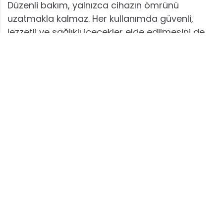
Düzenli bakım, yalnızca cihazın ömrünü
uzatmakla kalmaz. Her kullanımda güvenli,
lezzetli ve sağlıklı içecekler elde edilmesini de
sağlar. Bu bilinçli yaklaşım, mutfakta hijyen ve
verimliliği bir arada tutmanın en sürdürülebilir
yoludur.
Ayrıca düzenli bakım süreci, kullanıcıya cihazını
daha iyi tanıma fırsatı da sunar. Parçaların
nasıl çalıştığını ve hangi bölümlerin daha hızlı
kirlendiğini gözlemlemek, ilerleyen zamanlarda
daha bilinçli bir kullanım alışkanlığı kazandırır.
Bu farkındalık sayesinde olası arızalar erken
fark edilebilir ve küçük sorunlar büyümeden
önlenebilir.