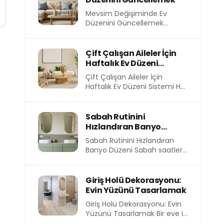
Mevsim Değişiminde Ev
Düzenini Güncellemek
Mevsimler değiştikçe
yalnızca dışarıdaki hava değil,
evimizin içindeki atmosfer
Çift Çalışan Aileler İçin
de...
Haftalık Ev Düzeni
Sistemi
Çift Çalışan Aileler İçin
Haftalık Ev Düzeni Sistemi Her
sabah işe koşturmak, akşam
eve yorgun...
Sabah Rutinini
Hızlandıran Banyo
Düzeni
Sabah Rutinini Hızlandıran
Banyo Düzeni Sabah saatleri,
günün en kıymetli ve en kısıtlı
dilimlerinden birini...
Giriş Holü Dekorasyonu:
Evin Yüzünü Tasarlamak
Giriş Holü Dekorasyonu: Evin
Yüzünü Tasarlamak Bir eve ilk
adımı attığınızda sizi