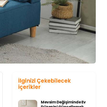
İlginizi Çekebilecek
İçerikler
Mevsim Değişiminde Ev
Düzenini Güncellemek