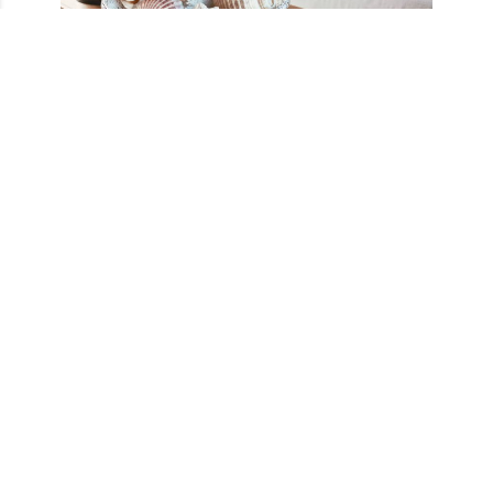
Rengarenk deniz kabukları, deniz feneri
tarzında küçük objeler, hasır halat ile
değerlendirilen eşyalar sayesinde ortamın tam
bir deniz kenarı tatil bölgesi hissine kavuşması
sağlanabilir. Böylece aylar boyunca hayalini
kurduğunuz yazlık evde tatil fikrini hayata
geçirebilirsiniz. Sevdiklerinizle beraber
eğlenerek, gezerek ve bolca dinlenerek tatilin
tadını çıkarabilirsiniz.
Bahçe ya da balkona koymanız için doğal
ahşap görünümlü küçük masa ve tabureler
sayesinde oldukça hoş bir ortam
yaratabilirsiniz. Samimi ortam görünüşüyle