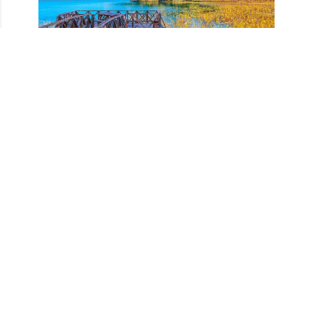
Doğanın içinde kamp yapmak da harika bir
deneyim sunar. Kamp ateşinin etrafında
otururken yıldızları izleyebilir, doğanın seslerini
dinleyebilir ve stresten uzaklaşabilirsiniz. Kamp
yaparken doğayı korumak için çevreye saygı
göstermek çok önemli görülür.
Yemyeşil doğa ve
göl kenarları
ayrıca piknik
yapmak için de harika bir seçenek olur. Aileniz
ve arkadaşlarınızla birlikte piknik sepetinizi
hazırlayarak doğanın tadını çıkarabilirsiniz. Bu
alanlarda bulunan cafe ve restoranlarda yerel
yemeklerin tadını çıkarmak için ideal yerler