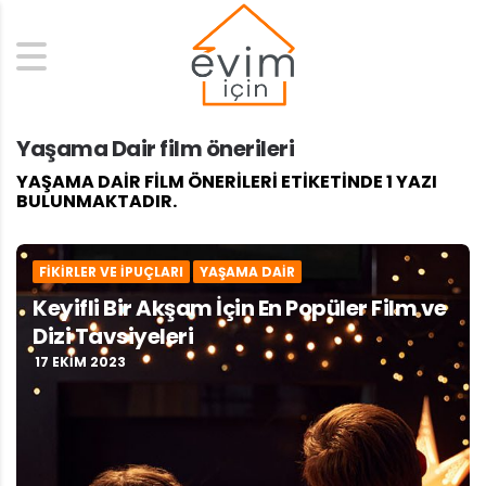
Search
Yaşama Dair film önerileri
YAŞAMA DAIR FILM ÖNERILERI ETIKETINDE 1 YAZI
BULUNMAKTADIR.
FIKIRLER VE İPUÇLARI
YAŞAMA DAIR
Keyifli Bir Akşam İçin En Popüler Film ve
Dizi Tavsiyeleri
17 EKIM 2023