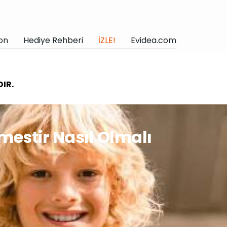
on
Hediye Rehberi
İZLE!
Evidea.com
IR.
mestir Nasıl Olmalı