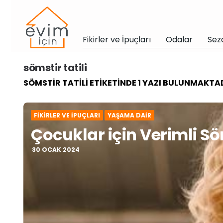
Fikirler ve İpuçları
Odalar
Sez
sömstir tatili
SÖMSTIR TATILI ETIKETINDE 1 YAZI BULUNMAKTAD
FIKIRLER VE İPUÇLARI
YAŞAMA DAIR
Çocuklar için Verimli Sö
30 OCAK 2024