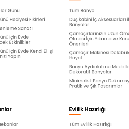
ler Günü
Tüm Banyo
nü Hediyesi Fikirleri
Duş kabini İç Aksesuarları il
Banyolar
zenleme Sanatı
Çamaşırlarınızın Uzun Öm
ünü için Evde
Olması İçin Yıkama ve Ku
cek Etkinlikler
Önerileri
nü için Evde Kendi El İşi
Çamaşır Makinesi Dolabı il
nizi Yapın
Hayat
Banyo Aydınlatma Modeller
Dekoratif Banyolar
Minimalist Banyo Dekoras
Pratik ve Şık Tasarımlar
anlar
Evlilik Hazırlığı
Mekanlar
Tüm Evlilik Hazırlığı