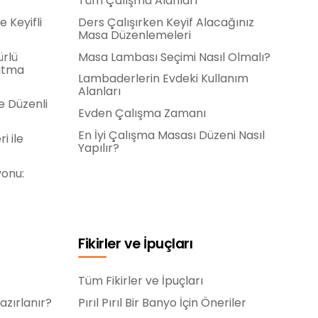
Tüm Çalışma Alanları
e Keyifli
Ders Çalışırken Keyif Alacağınız
Masa Düzenlemeleri
ürlü
Masa Lambası Seçimi Nasıl Olmalı?
rutma
Lambaderlerin Evdeki Kullanım
Alanları
e Düzenli
Evden Çalışma Zamanı
En İyi Çalışma Masası Düzeni Nasıl
i ile
Yapılır?
yonu:
Fikirler ve İpuçları
Tüm Fikirler ve İpuçları
azırlanır?
Pırıl Pırıl Bir Banyo İçin Öneriler