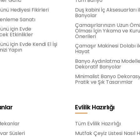
ler Günü
Tüm Banyo
nü Hediyesi Fikirleri
Duş kabini İç Aksesuarları il
Banyolar
zenleme Sanatı
Çamaşırlarınızın Uzun Öm
ünü için Evde
Olması İçin Yıkama ve Ku
cek Etkinlikler
Önerileri
nü için Evde Kendi El İşi
Çamaşır Makinesi Dolabı il
nizi Yapın
Hayat
Banyo Aydınlatma Modeller
Dekoratif Banyolar
Minimalist Banyo Dekoras
Pratik ve Şık Tasarımlar
anlar
Evlilik Hazırlığı
Mekanlar
Tüm Evlilik Hazırlığı
var Süsleri
Mutfak Çeyiz Listesi Nasıl H