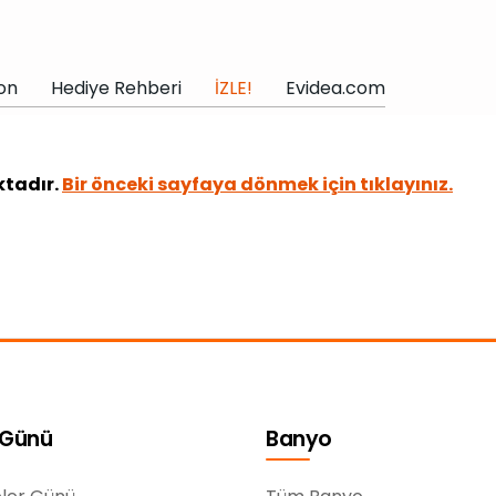
on
Hediye Rehberi
İZLE!
Evidea.com
ktadır.
Bir önceki sayfaya dönmek için tıklayınız.
 Günü
Banyo