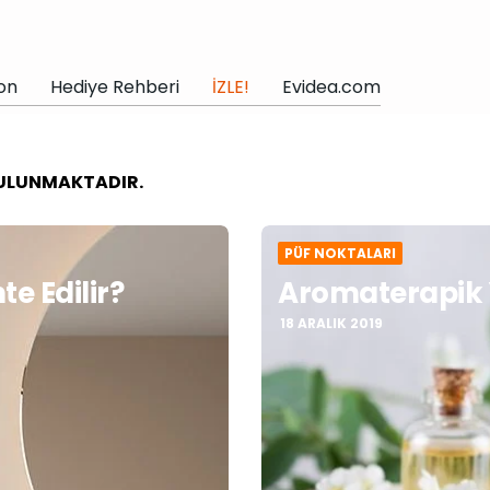
on
Hediye Rehberi
İZLE!
Evidea.com
 BULUNMAKTADIR.
PÜF NOKTALARI
e Edilir?
Aromaterapik Y
18 ARALIK 2019