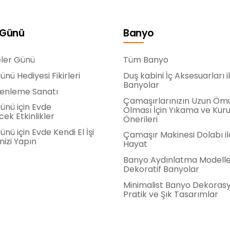
 Günü
Banyo
ler Günü
Tüm Banyo
nü Hediyesi Fikirleri
Duş kabini İç Aksesuarları il
Banyolar
zenleme Sanatı
Çamaşırlarınızın Uzun Öm
ünü için Evde
Olması İçin Yıkama ve Ku
cek Etkinlikler
Önerileri
nü için Evde Kendi El İşi
Çamaşır Makinesi Dolabı il
nizi Yapın
Hayat
Banyo Aydınlatma Modeller
Dekoratif Banyolar
Minimalist Banyo Dekoras
Pratik ve Şık Tasarımlar