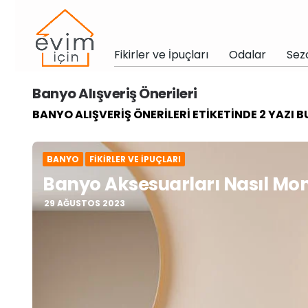
Fikirler ve İpuçları
Odalar
Sez
Banyo Alışveriş Önerileri
BANYO ALIŞVERIŞ ÖNERILERI ETIKETINDE 2 YAZI
BANYO
FIKIRLER VE İPUÇLARI
Banyo Aksesuarları Nasıl Mont
29 AĞUSTOS 2023