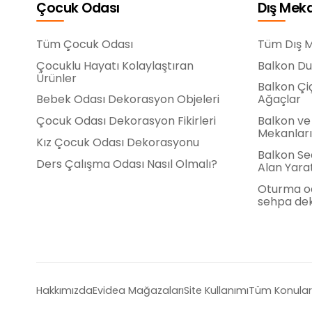
Çocuk Odası
Dış Mek
Tüm Çocuk Odası
Tüm Dış 
Çocuklu Hayatı Kolaylaştıran
Balkon Du
Ürünler
Balkon Çi
Bebek Odası Dekorasyon Objeleri
Ağaçlar
Çocuk Odası Dekorasyon Fikirleri
Balkon ve 
Mekanları
Kız Çocuk Odası Dekorasyonu
Balkon Sed
Ders Çalışma Odası Nasıl Olmalı?
Alan Yarat
Oturma od
sehpa dek
Hakkımızda
Evidea Mağazaları
Site Kullanımı
Tüm Konular