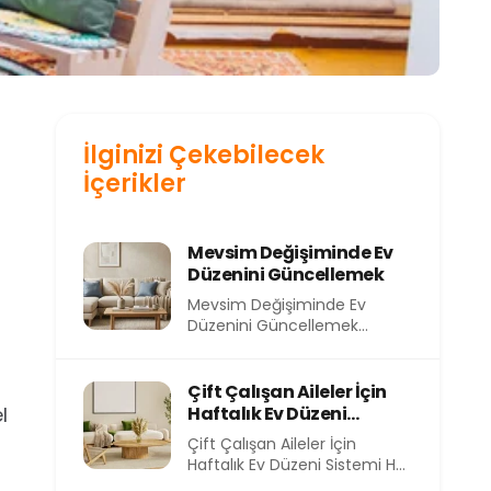
İlginizi Çekebilecek
İçerikler
Mevsim Değişiminde Ev
Düzenini Güncellemek
Mevsim Değişiminde Ev
Düzenini Güncellemek
Mevsimler değiştikçe
yalnızca dışarıdaki hava değil,
evimizin içindeki atmosfer
Çift Çalışan Aileler İçin
de...
l
Haftalık Ev Düzeni
Sistemi
Çift Çalışan Aileler İçin
Haftalık Ev Düzeni Sistemi Her
sabah işe koşturmak, akşam