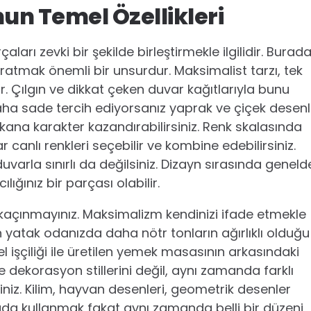
n Temel Özellikleri
arçaları zevki bir şekilde birleştirmekle ilgilidir. Burad
aratmak önemli bir unsurdur. Maksimalist tarzı, tek
. Çılgın ve dikkat çeken duvar kağıtlarıyla bunu
aha sade tercih ediyorsanız yaprak ve çiçek desenl
kana karakter kazandırabilirsiniz. Renk skalasında
ar canlı renkleri seçebilir ve kombine edebilirsiniz.
duvarla sınırlı da değilsiniz. Dizayn sırasında geneld
lığınız bir parçası olabilir.
e kaçınmayınız. Maksimalizm kendinizi ifade etmekle
en yatak odanızda daha nötr tonların ağırlıklı olduğu
l işçiliği ile üretilen yemek masasının arkasındaki
 dekorasyon stillerini değil, aynı zamanda farklı
siniz. Kilim, hayvan desenleri, geometrik desenler
 arada kullanmak fakat aynı zamanda belli bir düzeni