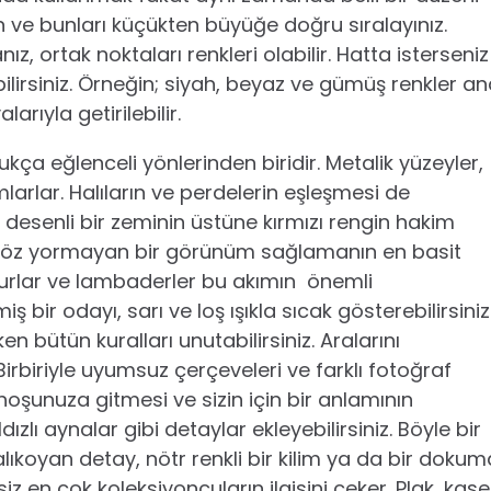
in ve bunları küçükten büyüğe doğru sıralayınız.
, ortak noktaları renkleri olabilir. Hatta isterseniz
lirsiniz. Örneğin; siyah, beyaz ve gümüş renkler a
arıyla getirilebilir.
a eğlenceli yönlerinden biridir. Metalik yüzeyler,
rlar. Halıların ve perdelerin eşleşmesi de
 desenli bir zeminin üstüne kırmızı rengin hakim
kta göz yormayan bir görünüm sağlamanın en basit
bajurlar ve lambaderler bu akımın önemli
 bir odayı, sarı ve loş ışıkla sıcak gösterebilirsiniz
 bütün kuralları unutabilirsiniz. Aralarını
rbiriyle uyumsuz çerçeveleri ve farklı fotoğraf
in hoşunuza gitmesi ve sizin için bir anlamının
ldızlı aynalar gibi detaylar ekleyebilirsiniz. Böyle bir
lıkoyan detay, nötr renkli bir kilim ya da bir dokum
 en çok koleksiyoncuların ilgisini çeker. Plak, kase