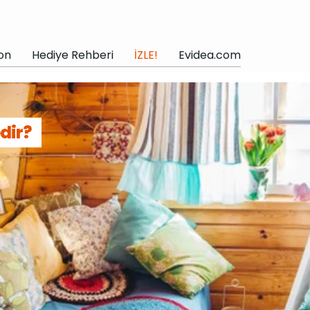
on
Hediye Rehberi
İZLE!
Evidea.com
dir?