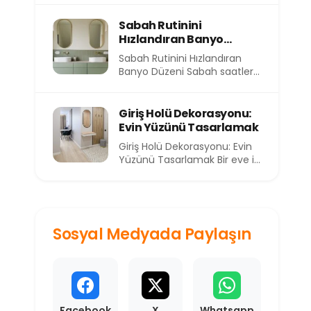
eve yorgun...
Sabah Rutinini
Hızlandıran Banyo
Düzeni
Sabah Rutinini Hızlandıran
Banyo Düzeni Sabah saatleri,
günün en kıymetli ve en kısıtlı
dilimlerinden birini...
Giriş Holü Dekorasyonu:
Evin Yüzünü Tasarlamak
Giriş Holü Dekorasyonu: Evin
Yüzünü Tasarlamak Bir eve ilk
adımı attığınızda sizi
karşılayan alan, o...
Sosyal Medyada Paylaşın
Facebook
X
Whatsapp