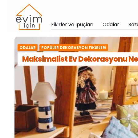
Fikirler ve İpuçları
Odalar
Sez
ODALAR
POPÜLER DEKORASYON FIKIRLERI
Maksimalist Ev Dekorasyonu Ne