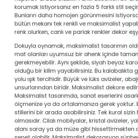
korumak istiyorsanız en fazla 5 farklı stil seç
Bunların daha homojen görünmesini istiyorsanız
bütün mekanı tek renkli ve maksimalist yapabi
renk olurken, canlı ve parlak renkler dekor eşyal
Dokuyla oynamak, maksimalist tasarımın oldukç
mat olanları uyumsuz bir ahenk içinde tamamla
gerekmeyebilir. Aynı şekilde, siyah beyaz karo
olduğu bir kilim yayabilirsiniz. Bu kalabalı
yolu ışık tercihidir. Büyük ve lüks avizeler, a
unsurlarından biridir. Maksimalist dekore edilmiş
Maksimalist tasarımda, sanat eserlerini asarken
ölçmenize ya da ortalamanıza gerek yoktur. Bi
stillerini bir arada asabilirsiniz. Tek kural siz
olmasıdır. Cilalı mobilyalar, kristal avizeler, ya
alanı saray ya da müze gibi hissettirmekten a
sepet olabilir. Maksimalist dekorasyon şüphesiz