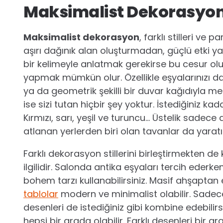
Maksimalist Dekorasyonu
Maksimalist dekorasyon
, farklı stilleri ve p
aşırı dağınık alan oluşturmadan, güçlü etki y
bir kelimeyle anlatmak gerekirse bu cesur olur
yapmak mümkün olur. Özellikle eşyalarınızı d
ya da geometrik şekilli bir duvar kağıdıyla me
ise sizi tutan hiçbir şey yoktur. İstediğiniz kad
Kırmızı, sarı, yeşil ve turuncu… Üstelik sadece 
atlanan yerlerden biri olan tavanlar da yaratıcı
Farklı dekorasyon stillerini birleştirmekten d
ilgilidir. Salonda antika eşyaları tercih ederk
bohem tarzı kullanabilirsiniz. Masif ahşaptan e
tablolar
modern ve minimalist olabilir. Sadece
desenleri de istediğiniz gibi kombine edebilir
hepsi bir arada olabilir. Farklı desenleri bir