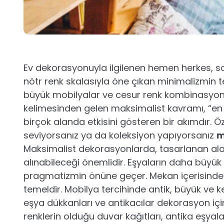
Ev dekorasyonuyla ilgilenen hemen herkes, son y
nötr renk skalasıyla öne çıkan minimalizmin te
büyük mobilyalar ve cesur renk kombinasyonla
kelimesinden gelen maksimalist kavramı, “e
birçok alanda etkisini gösteren bir akımdır. Ö
seviyorsanız ya da koleksiyon yapıyorsanız
m
Maksimalist dekorasyonlarda, tasarlanan ala
alınabileceği önemlidir. Eşyaların daha büyük ve
pragmatizmin önüne geçer. Mekan içerisinde g
temeldir. Mobilya tercihinde antik, büyük ve ke
eşya dükkanları ve antikacılar dekorasyon içi
renklerin olduğu duvar kağıtları, antika eşyala