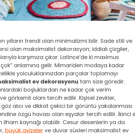
ılların trendi olan minimalizmi bilir. Sade stili ve
rsi olan maksimalist dekorasyon; iddialı çizgiler,
rıyla karşımıza çıkar. Latince’de ki maximus
n çok” anlamına gelir. Mimariden modaya kadar
zellikle yolculuklarınızdan parçalar toplamayı
aksimalist ev dekorasyonu
tam size göredir.
nlardaki boşluklardan ne kadar çok verim
 görkemli olanı tercih edilir. Kişisel zevkler,
öz alıcı ve dikkat çekici bir görüntü yakalanması
ndine özgü havası olan eşyalar tercih edilir. İkinci e
n ilham kaynağı olabilir. Cesur desenlerin ya da
r,
büyük avizeler
ve duvar süsleri maksimalist ev