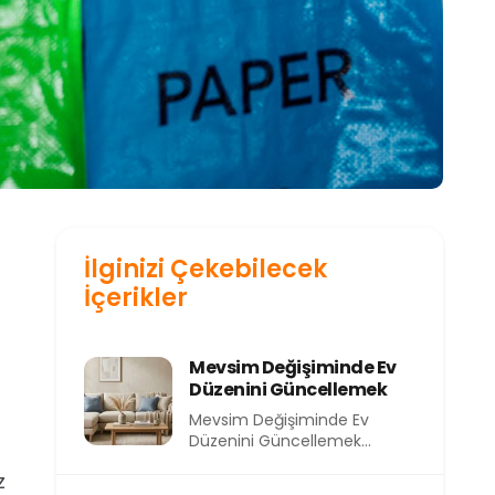
İlginizi Çekebilecek
İçerikler
Mevsim Değişiminde Ev
Düzenini Güncellemek
Mevsim Değişiminde Ev
Düzenini Güncellemek
Mevsimler değiştikçe
z
yalnızca dışarıdaki hava değil,