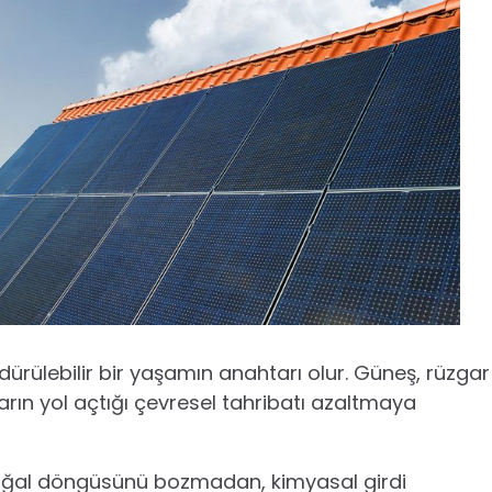
dürülebilir bir yaşamın anahtarı olur. Güneş, rüzgar
ıtların yol açtığı çevresel tahribatı azaltmaya
doğal döngüsünü bozmadan, kimyasal girdi