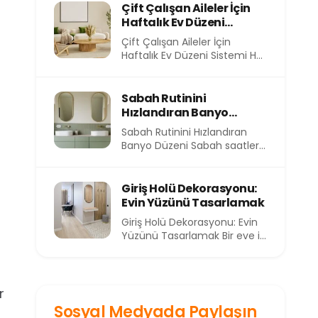
evimizin içindeki atmosfer
Çift Çalışan Aileler İçin
de...
Haftalık Ev Düzeni
Sistemi
Çift Çalışan Aileler İçin
Haftalık Ev Düzeni Sistemi Her
sabah işe koşturmak, akşam
eve yorgun...
Sabah Rutinini
Hızlandıran Banyo
Düzeni
Sabah Rutinini Hızlandıran
Banyo Düzeni Sabah saatleri,
günün en kıymetli ve en kısıtlı
dilimlerinden birini...
Giriş Holü Dekorasyonu:
Evin Yüzünü Tasarlamak
Giriş Holü Dekorasyonu: Evin
Yüzünü Tasarlamak Bir eve ilk
adımı attığınızda sizi
karşılayan alan, o...
r
Sosyal Medyada Paylaşın