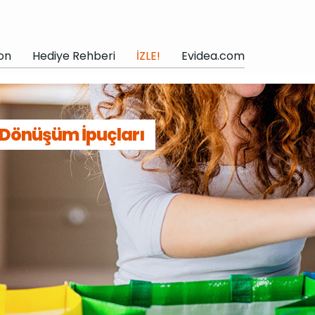
on
Hediye Rehberi
İZLE!
Evidea.com
 Dönüşüm İpuçları